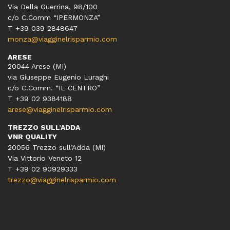
Via Della Guerrina, 98/100
c/o C.Comm “IPERMONZA”
T +39 039 2848647
monza@viagginelrisparmio.com
ARESE
20044 Arese (MI)
via Giuseppe Eugenio Luraghi
c/o C.Comm. “IL CENTRO”
T +39 02 9384188
arese@viagginelrisparmio.com
TREZZO SULL’ADDA
VNR QUALITY
20056 Trezzo sull’Adda (MI)
Via Vittorio Veneto 12
T
+39 02 90929333
trezzo@viagginelrisparmio.com