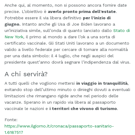
Anche qui, al momento, non si possono ancora fornire date
precise. L’obiettivo è
averlo pronto prima dell’estate
.
Potrebbe essere il via libera definitivo
per l’inizio di
giugno.
Intanto anche gli Usa di Joe Biden lavorano a
un’iniziativa simile, sull’onda di quanto lanciato dallo
Stato di
New York
, il primo al mondo a dare l’ok a una sorta di
certificato vaccinale. Gli Stati Uniti lavorano a un documento
valido a livello federale per cercare di tornare alla normalità
per una data simbolo: il 4 luglio, che negli auspici del
presidente quest’anno dovrà segnare l’indipendenza dal virus.
A chi servirà?
A tutti quelli che vogliono mettersi
in viaggio in tranquillità
,
evitando stop dell’ultimo minuto o dinieghi dovuti a eventuali
limitazioni che rimangano rigide anche nel periodo delle
vacanze. Sperano in un rapido via libera al passaporto
vaccinale le nazioni e
i territori che vivono di turismo
.
Fonte:
https://www.ilgiorno.it/cronaca/passaporto-sanitario-
1.6187517