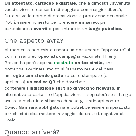
Un attestato, cartaceo e digitale
, che a dimostri l’avvenuta
vaccinazione e consenta di viaggiare con maggior libertà,
fatte salve le norme di precauzione e protezione personale.
Potrà essere richiesto per prendere
un aereo
, per
partecipare a
eventi
o per entrare in un
luogo pubblico.
Che aspetto avrà?
Al momento non esiste ancora un documento “approvato”. Il
commissario europeo alla campagna vaccinale Thierry
Breton ha però appena
mostrato
un fac simile
, che
potrebbe avvicinarsi molto all’aspetto reale del pass:
un
foglio con sfondo giallo
su cui è stampato (o
applicato)
un codice QR
che dovrebbe
contenere
l’indicazione sul tipo di vaccino ricevuto
. In
alternativa la carta – o l’applicazione – segnalerà se si ha già
avuto la malattia e si hanno dunque gli anticorpi contro il
Covid.
Non sarà obbligatorio
e potrebbe essere rimpiazzato,
per chi si debba mettere in viaggio, da un test negativo al
Covid.
Quando arriverà?