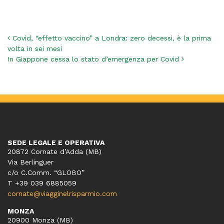
Navigazione articoli
Covid, “effetto vaccino” a Londra: zero decessi, è la prima
volta in sei mesi
In Giappone cessa lo stato d’emergenza per Covid
SEDE LEGALE E OPERATIVA
20872 Cornate d’Adda (MB)
Via Berlinguer
c/o C.Comm. “GLOBO”
T +39 039 6885059
cornate@viagginelrisparmio.com
MONZA
20900 Monza (MB)