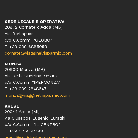
SEDE LEGALE E OPERATIVA
20872 Cornate d’Adda (MB)
Via Berlinguer
c/o C.Comm. “GLOBO”
T +39 039 6885059
cornate@viagginelrisparmio.com
MONZA
20900 Monza (MB)
Via Della Guerrina, 98/100
c/o C.Comm “IPERMONZA”
T +39 039 2848647
monza@viagginelrisparmio.com
ARESE
20044 Arese (MI)
via Giuseppe Eugenio Luraghi
c/o C.Comm. “IL CENTRO”
T +39 02 9384188
arese@viagginelrisparmio.com