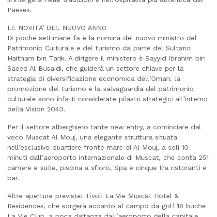
Paese».
LE NOVITA’ DEL NUOVO ANNO
Di poche settimane fa è la nomina del nuovo ministro del
Patrimonio Culturale e del turismo da parte del Sultano
Haitham bin Tarik. A dirigere il ministero è Sayyid Ibrahim bin
Saeed Al Busaidi, che guiderà un settore chiave per la
strategia di diversificazione economica dell’Oman: la
promozione del turismo e la salvaguardia del patrimonio
culturale sono infatti considerate pilastri strategici all’interno
della Vision 2040.
Per il settore alberghiero tante new entry, a cominciare dal
voco Muscat Al Mouj, una elegante struttura situata
nell’esclusivo quartiere fronte mare di Al Mouj, a soli 10
minuti dall’aeroporto internazionale di Muscat, che conta 251
camere e suite, piscina a sfioro, Spa e cinque tra ristoranti e
bar.
Altre aperture previste: Tivoli La Vie Muscat Hotel &
Residences, che sorgerà accanto al campo da golf 18 buche
La Vie Club, a poca distanza dall’aeroporto della capitale.