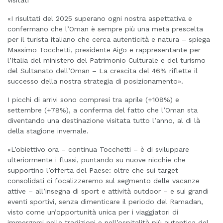
visitati
«I risultati del 2025 superano ogni nostra aspettativa e
confermano che l’Oman è sempre più una meta prescelta
per il turista italiano che cerca autenticità e natura – spiega
Massimo Tocchetti, presidente Aigo e rappresentante per
l’Italia del ministero del Patrimonio Culturale e del turismo
del Sultanato dell’Oman – La crescita del 46% riflette il
successo della nostra strategia di posizionamento».
I picchi di arrivi sono compresi tra aprile (+108%) e
settembre (+78%), a conferma del fatto che l’Oman sta
diventando una destinazione visitata tutto l’anno, al di là
della stagione invernale.
«L’obiettivo ora – continua Tocchetti – è di sviluppare
ulteriormente i flussi, puntando su nuove nicchie che
supportino l’offerta del Paese: oltre che sui target
consolidati ci focalizzeremo sul segmento delle vacanze
attive – all’insegna di sport e attività outdoor – e sui grandi
eventi sportivi, senza dimenticare il periodo del Ramadan,
visto come un’opportunità unica per i viaggiatori di
immergersi nelle tradizioni e nell’ospitalità più autentica del