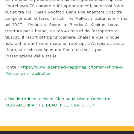
L’hotel avrà 79 camere e 101 appartamenti, numerosi food
outlet tra cui il Seen Rooftop Bar e una Anantara Spa; tre
campi tendati di lusso firmati The Malkai, in autunno e – ma
nel 2027 – l’Anantara Resort at Bandar Al Khairan, terza
struttura per il brand, a circa 45 minuti dall’aeroporto di
Muscat. Il resort offrirà 121 camere, chalet e ville, cinque
ristoranti e bar fronte mare, un rooftop, un’ampia piscina a
sfioro, un’esclusiva Anantara Spa e un majlis per
l’osservazione delle stelle.
Fonte :
https://www.lagenziadiviaggimag.it/loman-sfiora-i-
70mila-arrivi-dallitalia/
Navigazione articoli
Msc introduce lo Yacht Club su Musica e Orchestra
PASS AMERICA THE BEAUTIFUL GRATUITO