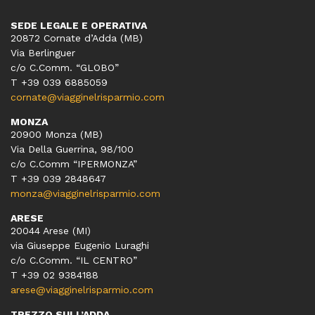
SEDE LEGALE E OPERATIVA
20872 Cornate d’Adda (MB)
Via Berlinguer
c/o C.Comm. “GLOBO”
T +39 039 6885059
cornate@viagginelrisparmio.com
MONZA
20900 Monza (MB)
Via Della Guerrina, 98/100
c/o C.Comm “IPERMONZA”
T +39 039 2848647
monza@viagginelrisparmio.com
ARESE
20044 Arese (MI)
via Giuseppe Eugenio Luraghi
c/o C.Comm. “IL CENTRO”
T +39 02 9384188
arese@viagginelrisparmio.com
TREZZO SULL’ADDA