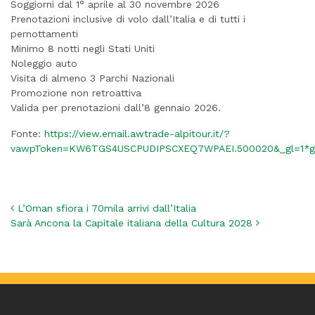
Soggiorni dal 1° aprile al 30 novembre 2026
Prenotazioni inclusive di volo dall’Italia e di tutti i
pernottamenti
Minimo 8 notti negli Stati Uniti
Noleggio auto
Visita di almeno 3 Parchi Nazionali
Promozione non retroattiva
Valida per prenotazioni dall’8 gennaio 2026.
Fonte:
https://view.email.awtrade-alpitour.it/?
vawpToken=KW6TGS4USCPUDIPSCXEQ7WPAEI.500020&_gl=1*
Navigazione articoli
L’Oman sfiora i 70mila arrivi dall’Italia
Sarà Ancona la Capitale italiana della Cultura 2028