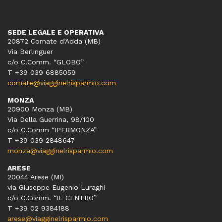
SEDE LEGALE E OPERATIVA
20872 Cornate d’Adda (MB)
Via Berlinguer
c/o C.Comm. “GLOBO”
T +39 039 6885059
cornate@viagginelrisparmio.com
MONZA
20900 Monza (MB)
Via Della Guerrina, 98/100
c/o C.Comm “IPERMONZA”
T +39 039 2848647
monza@viagginelrisparmio.com
ARESE
20044 Arese (MI)
via Giuseppe Eugenio Luraghi
c/o C.Comm. “IL CENTRO”
T +39 02 9384188
arese@viagginelrisparmio.com