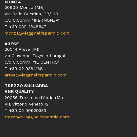
MONZA
20900 Monza (MB)
Via Della Guerrina, 98/100
c/o C.Comm “IPERMONZA”
T +39 039 2848647
monza@viagginelrisparmio.com
ARESE
20044 Arese (MI)
via Giuseppe Eugenio Luraghi
c/o C.Comm. “IL CENTRO”
T +39 02 9384188
arese@viagginelrisparmio.com
TREZZO SULL’ADDA
VNR QUALITY
20056 Trezzo sull’Adda (MI)
Via Vittorio Veneto 12
T
+39 02 90929333
trezzo@viagginelrisparmio.com