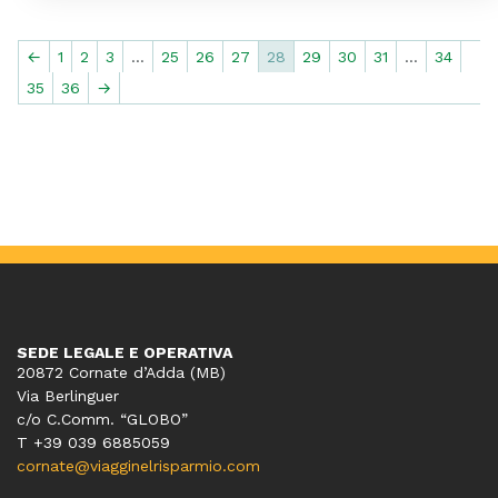
←
1
2
3
…
25
26
27
28
29
30
31
…
34
35
36
→
SEDE LEGALE E OPERATIVA
20872 Cornate d’Adda (MB)
Via Berlinguer
c/o C.Comm. “GLOBO”
T +39 039 6885059
cornate@viagginelrisparmio.com