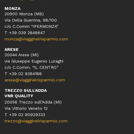
MONZA
20900 Monza (MB)
Via Della Guerrina, 98/100
c/o C.Comm “IPERMONZA”
T +39 039 2848647
monza@viagginelrisparmio.com
ARESE
20044 Arese (MI)
via Giuseppe Eugenio Luraghi
c/o C.Comm. “IL CENTRO”
T +39 02 9384188
arese@viagginelrisparmio.com
TREZZO SULL’ADDA
VNR QUALITY
20056 Trezzo sull’Adda (MI)
Via Vittorio Veneto 12
T
+39 02 90929333
trezzo@viagginelrisparmio.com