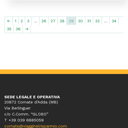
←
1
2
3
…
26
27
28
29
30
31
32
…
34
35
36
→
SEDE LEGALE E OPERATIVA
20872 Cornate d’Adda (MB)
Via Berlinguer
c/o C.Comm. “GLOBO”
T +39 039 6885059
cornate@viagginelrisparmio.com