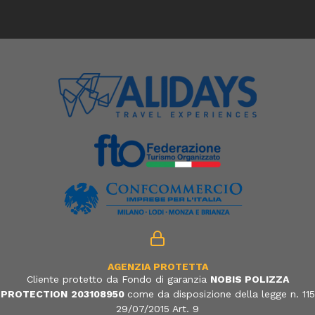
AGENZIA PROTETTA
Cliente protetto da Fondo di garanzia
NOBIS POLIZZA
PROTECTION
203108950
come da disposizione della legge n. 115
29/07/2015 Art. 9