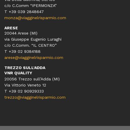
c/o C.Comm “IPERMONZA”
T +39 039 2848647
monza@viagginelrisparmio.com
ARESE
20044 Arese (MI)
via Giuseppe Eugenio Luraghi
c/o C.Comm. “IL CENTRO”
T +39 02 9384188
arese@viagginelrisparmio.com
TREZZO SULL’ADDA
VNR QUALITY
20056 Trezzo sull’Adda (MI)
Via Vittorio Veneto 12
T
+39 02 90929333
trezzo@viagginelrisparmio.com