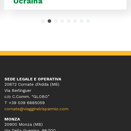
Ucraina
SEDE LEGALE E OPERATIVA
20872 Cornate d’Adda (MB)
Via Berlinguer
c/o C.Comm. “GLOBO”
T +39 039 6885059
cornate@viagginelrisparmio.com
MONZA
20900 Monza (MB)
Via Della Guerrina, 98/100