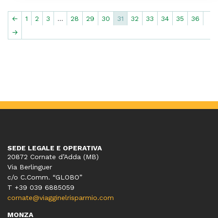
←
1
2
3
…
28
29
30
31
32
33
34
35
36
→
SEDE LEGALE E OPERATIVA
20872 Cornate d’Adda (MB)
Via Berlinguer
c/o C.Comm. “GLOBO”
T +39 039 6885059
cornate@viagginelrisparmio.com
MONZA