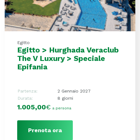
Egitto
Egitto > Hurghada Veraclub
The V Luxury > Speciale
Epifania
Partenza:
2 Gennaio 2027
Durata:
8 giorni
1.005,00
€
a persona
Prenota ora