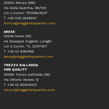
20900 Monza (MB)
Via Della Guerrina, 98/100
c/o C.Comm “IPERMONZA”
T +39 039 2848647
monza@viagginelrisparmio.com
ARESE
20044 Arese (MI)
via Giuseppe Eugenio Luraghi
c/o C.Comm. “IL CENTRO”
T +39 02 9384188
arese@viagginelrisparmio.com
TREZZO SULL’ADDA
VNR QUALITY
20056 Trezzo sull’Adda (MI)
Via Vittorio Veneto 12
T
+39 02 90929333
trezzo@viagginelrisparmio.com