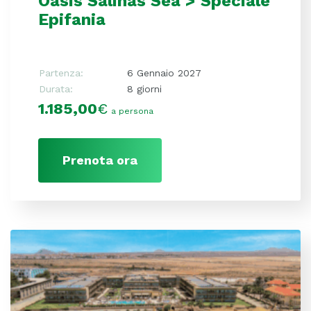
Oasis Salinas Sea > Speciale
Epifania
Partenza:
6 Gennaio 2027
Durata:
8 giorni
1.185,00
€
a persona
Prenota ora