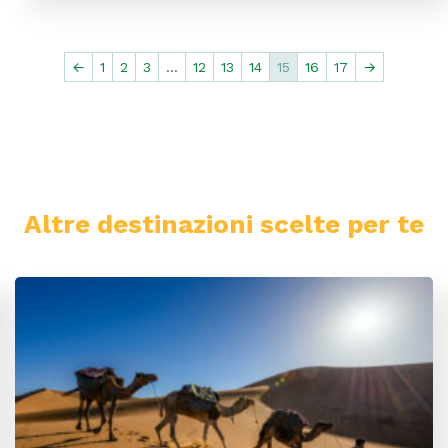
←
1
2
3
…
12
13
14
15
16
17
→
Altre destinazioni scelte per te
Tunisia