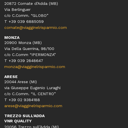
20872 Cornate d’Adda (MB)
Via Berlinguer
c/o C.Comm. “GLOBO”
T +39 039 6885059
cornate@viagginelrisparmio.com
MONZA
20900 Monza (MB)
Via Della Guerrina, 98/100
c/o C.Comm “IPERMONZA”
T +39 039 2848647
monza@viagginelrisparmio.com
ARESE
20044 Arese (MI)
via Giuseppe Eugenio Luraghi
c/o C.Comm. “IL CENTRO”
T +39 02 9384188
arese@viagginelrisparmio.com
TREZZO SULL’ADDA
VNR QUALITY
20056 Trezzo sull’Adda (MI)